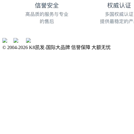
© 2004-
2026
K8凯发-国际大品牌 信誉保障 大额无忧