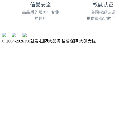
© 2004-
2026
K8凯发-国际大品牌 信誉保障 大额无忧