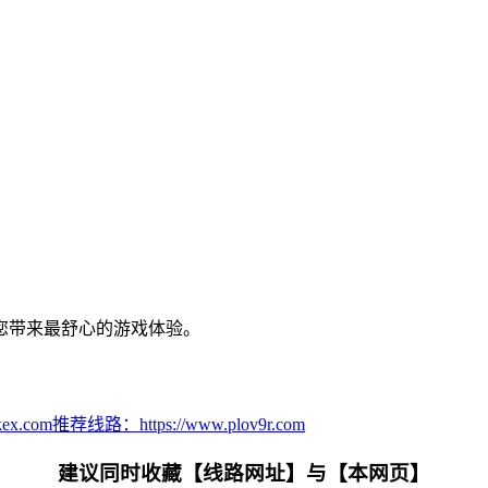
您带来最舒心的游戏体验。
kex.com
推荐线路：
https://www.plov9r.com
建议同时收藏【线路网址】与【本网页】